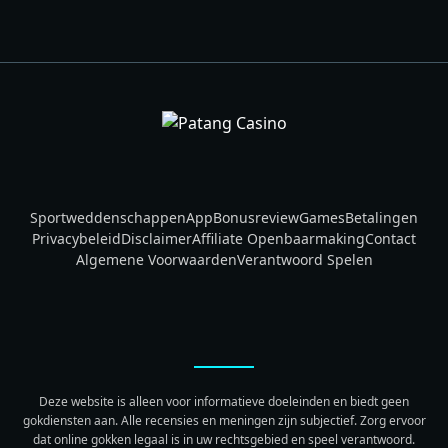
Sportweddenschappen
App
Bonusreview
Games
Betalingen
Privacybeleid
Disclaimer
Affiliate Openbaarmaking
Contact
Algemene Voorwaarden
Verantwoord Spelen
Deze website is alleen voor informatieve doeleinden en biedt geen
gokdiensten aan. Alle recensies en meningen zijn subjectief. Zorg ervoor
dat online gokken legaal is in uw rechtsgebied en speel verantwoord.