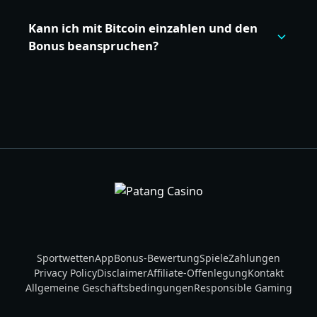
Kann ich mit Bitcoin einzahlen und den
Bonus beanspruchen?
Sportwetten
App
Bonus-Bewertung
Spiele
Zahlungen
Privacy Policy
Disclaimer
Affiliate-Offenlegung
Kontakt
Allgemeine Geschäftsbedingungen
Responsible Gaming