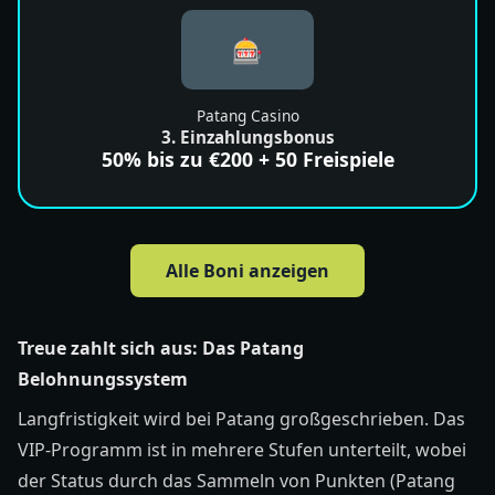
🎰
Patang Casino
3. Einzahlungsbonus
50% bis zu €200 + 50 Freispiele
Alle Boni anzeigen
Treue zahlt sich aus: Das Patang
Belohnungssystem
Langfristigkeit wird bei Patang großgeschrieben. Das
VIP-Programm ist in mehrere Stufen unterteilt, wobei
der Status durch das Sammeln von Punkten (Patang