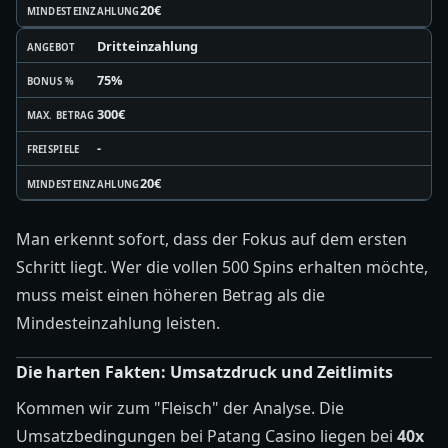
20€
MINDESTEINZAHLUNG
Dritteinzahlung
ANGEBOT
75%
BONUS %
300€
MAX. BETRAG
-
FREISPIELE
20€
MINDESTEINZAHLUNG
Man erkennt sofort, dass der Fokus auf dem ersten
Schritt liegt. Wer die vollen 500 Spins erhalten möchte,
muss meist einen höheren Betrag als die
Mindesteinzahlung leisten.
Die harten Fakten: Umsatzdruck und Zeitlimits
Kommen wir zum "Fleisch" der Analyse. Die
Umsatzbedingungen bei Patang Casino liegen bei
40x