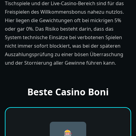
Tischspiele und der Live-Casino-Bereich sind für das
Freispielen des Willkommensbonus nahezu nutzlos.
Hier liegen die Gewichtungen oft bei mickrigen 5%
oder gar 0%. Das Risiko besteht darin, dass das
System technische Einsätze bei verbotenen Spielen
nicht immer sofort blockiert, was bei der späteren
Auszahlungsprüfung zu einer bösen Überraschung
und der Stornierung aller Gewinne führen kann.
Beste Casino Boni
🎰